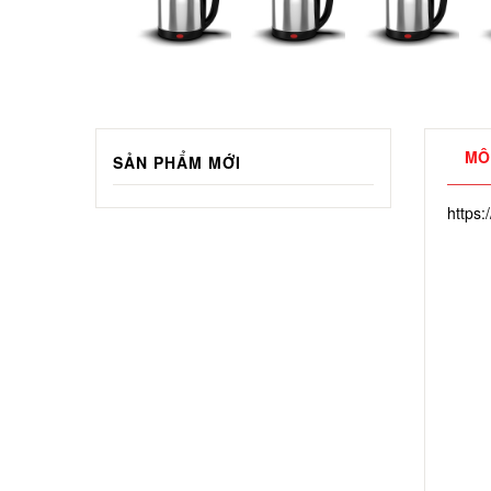
MÔ
SẢN PHẨM MỚI
https: