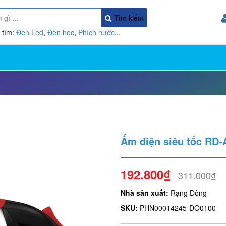
Tìm kiếm
 tìm:
Đèn Led
,
Đèn học
,
Phích nước
...
Ấm điện siêu tốc RD
192.800₫
311.000₫
Nhà sản xuất:
Rạng Đông
SKU:
PHN00014245-DO0100