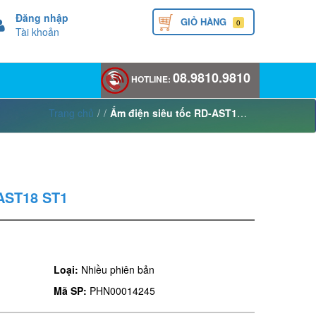
Đăng nhập
GIỎ HÀNG
0
Tài khoản
08.9810.9810
HOTLINE:
Trang chủ
/
/
Ấm điện siêu tốc RD-AST18 ST1
-AST18 ST1
Loại:
Nhiều phiên bản
Mã SP:
PHN00014245