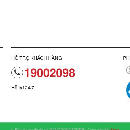
HỖ TRỢ KHÁCH HÀNG
PH
19002098
Hỗ trợ 24/7
© Bản quyền thuộc về RANGDONGSTORE | Cung cấp bởi
Sapo