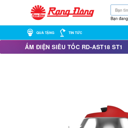
Bạn đang
QUÀ TẶNG
TIN TỨC
ẤM ĐIỆN SIÊU TỐC RD-AST18 ST1