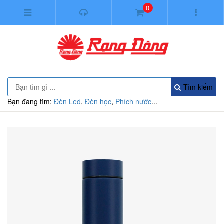
0
Tìm kiếm
Bạn đang tìm:
Đèn Led
,
Đèn học
,
Phích nước
...