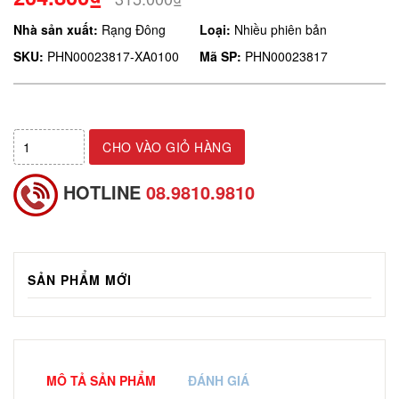
Nhà sản xuất:
Rạng Đông
Loại:
Nhiều phiên bản
SKU:
PHN00023817-XA0100
Mã SP:
PHN00023817
CHO VÀO GIỎ HÀNG
HOTLINE
08.9810.9810
SẢN PHẨM MỚI
MÔ TẢ SẢN PHẨM
ĐÁNH GIÁ