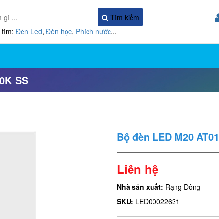
Tìm kiếm
 tìm:
Đèn Led
,
Đèn học
,
Phích nước
...
0K SS
Bộ đèn LED M20 AT01
Liên hệ
Nhà sản xuất:
Rạng Đông
SKU:
LED00022631