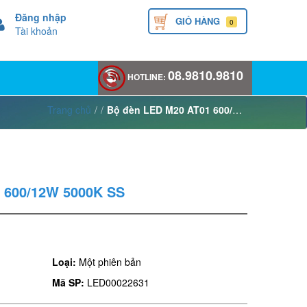
Đăng nhập
GIỎ HÀNG
0
Tài khoản
08.9810.9810
HOTLINE:
Trang chủ
/
/
Bộ đèn LED M20 AT01 600/12W 5000K SS
 600/12W 5000K SS
Loại:
Một phiên bản
Mã SP:
LED00022631