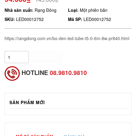
Nhà sản xuất:
Rạng Đông
Loại:
Một phiên bản
SKU:
LED00012752
Mã SP:
LED00012752
https://rangdong.com.vn/bo-den-led-tube-t5-0-6m-8w-pr840.html
HẾT HÀNG
HOTLINE
08.9810.9810
SẢN PHẨM MỚI