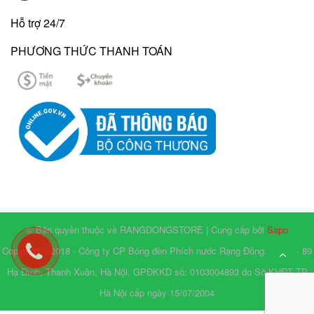
Hỗ trợ 24/7
PHƯƠNG THỨC THANH TOÁN
© Bản quyền thuộc về RANGDONGSTORE | Cung cấp bởi
Sapo
Copyright ©2018 - Công ty CP Bóng đèn Phích nước Rạng Đông. Số 87 - 89
Hạ Đình, Thanh Xuân, Hà Nội. GPĐKKD số: 0103004893 do Sở KHĐT TP
Hà Nội cấp ngày 15/07/2004