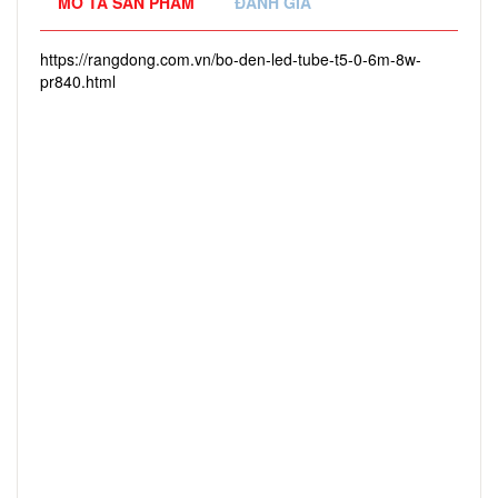
MÔ TẢ SẢN PHẨM
ĐÁNH GIÁ
https://rangdong.com.vn/bo-den-led-tube-t5-0-6m-8w-
pr840.html