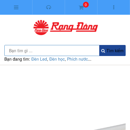
0
Tìm kiếm
Bạn đang tìm:
Đèn Led
,
Đèn học
,
Phích nước
...