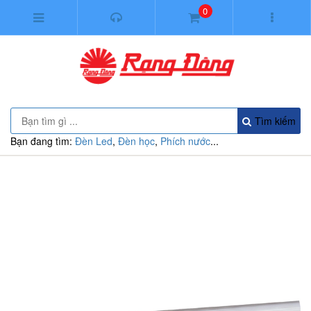
0
Tìm kiếm
Bạn đang tìm:
Đèn Led
,
Đèn học
,
Phích nước
...