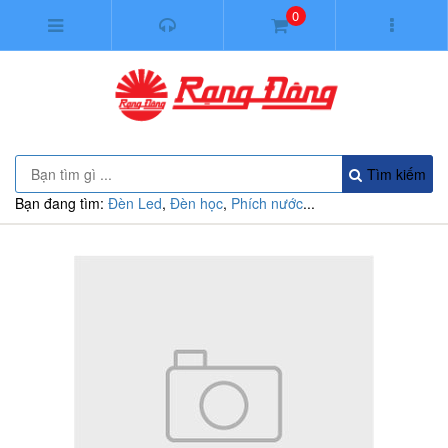
0
Tìm kiếm
Bạn đang tìm:
Đèn Led
,
Đèn học
,
Phích nước
...