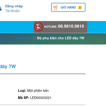
Đăng nhập
GIỎ HÀNG
0
Tài khoản
08.9810.9810
HOTLINE:
Trang chủ
/
/
Bộ phụ kiện cho LED dây 7W
 dây 7W
Loại:
Một phiên bản
Mã SP:
LED00023221