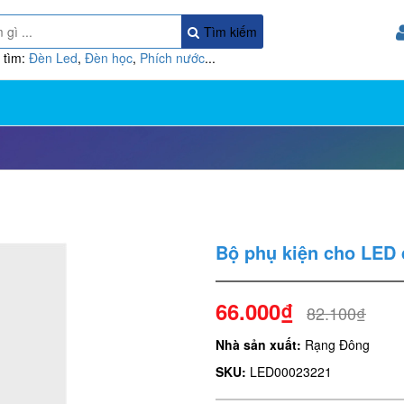
Tìm kiếm
 tìm:
Đèn Led
,
Đèn học
,
Phích nước
...
Bộ phụ kiện cho LED
66.000₫
82.100₫
Nhà sản xuất:
Rạng Đông
SKU:
LED00023221