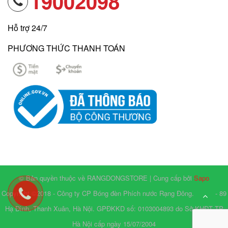
19002098
Hỗ trợ 24/7
PHƯƠNG THỨC THANH TOÁN
© Bản quyền thuộc về RANGDONGSTORE | Cung cấp bởi
Sapo
Copyright ©2018 - Công ty CP Bóng đèn Phích nước Rạng Đông. Số 87 - 89
Hạ Đình, Thanh Xuân, Hà Nội. GPĐKKD số: 0103004893 do Sở KHĐT TP
Hà Nội cấp ngày 15/07/2004