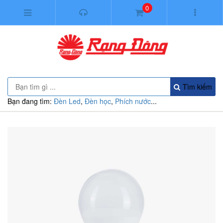
0
Tìm kiếm
Bạn đang tìm:
Đèn Led
,
Đèn học
,
Phích nước
...