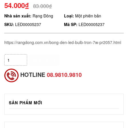
54.000₫
83.000₫
Nhà sản xuất:
Rạng Đông
Loại:
Một phiên bản
SKU:
LED00005237
Mã SP:
LED00005237
https://rangdong.com.vn/bong-den-led-bulb-tron-7w-pr2057.html
HẾT HÀNG
HOTLINE
08.9810.9810
SẢN PHẨM MỚI