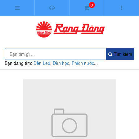
0
Tìm kiếm
Bạn đang tìm:
Đèn Led
,
Đèn học
,
Phích nước
...