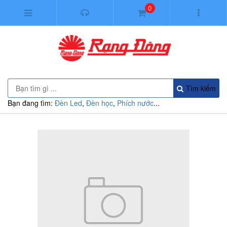
0
Tìm kiếm
Bạn đang tìm:
Đèn Led
,
Đèn học
,
Phích nước
...