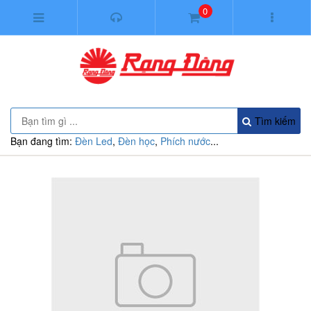
0
Tìm kiếm
Bạn đang tìm:
Đèn Led
,
Đèn học
,
Phích nước
...