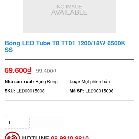
Bóng LED Tube T8 TT01 1200/18W 6500K
SS
69.600₫
99.400₫
Nhà sản xuất:
Rạng Đông
Loại:
Một phiên bản
SKU:
LED00015008
Mã SP:
LED00015008
HẾT HÀNG
HOTLINE
08.9810.9810