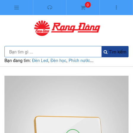
0
Tìm kiếm
Bạn đang tìm:
Đèn Led
,
Đèn học
,
Phích nước
...