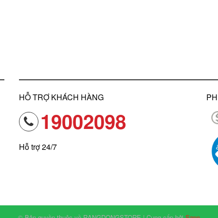
HỖ TRỢ KHÁCH HÀNG
PH
19002098
Hỗ trợ 24/7
© Bản quyền thuộc về RANGDONGSTORE | Cung cấp bởi
Sapo