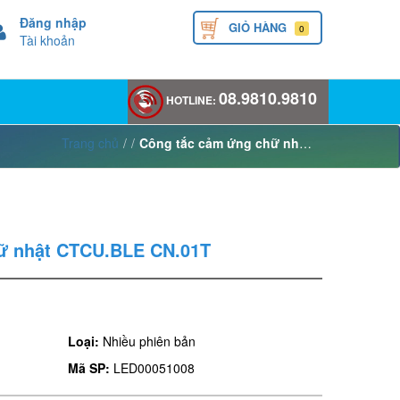
Đăng nhập
GIỎ HÀNG
0
Tài khoản
08.9810.9810
HOTLINE:
Trang chủ
/
/
Công tắc cảm ứng chữ nhật CTCU.BLE CN.01T
ữ nhật CTCU.BLE CN.01T
Loại:
Nhiều phiên bản
Mã SP:
LED00051008