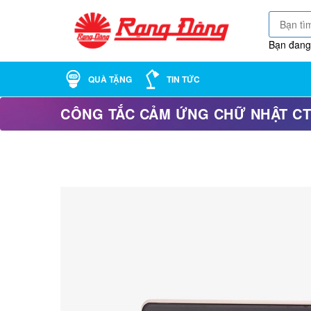
Bạn đang
QUÀ TẶNG
TIN TỨC
CÔNG TẮC CẢM ỨNG CHỮ NHẬT CT