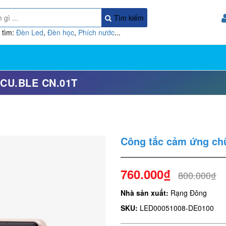
Tìm kiếm
 tìm:
Đèn Led
,
Đèn học
,
Phích nước
...
CU.BLE CN.01T
Công tắc cảm ứng ch
760.000₫
800.000₫
Nhà sản xuất:
Rạng Đông
SKU:
LED00051008-DE0100