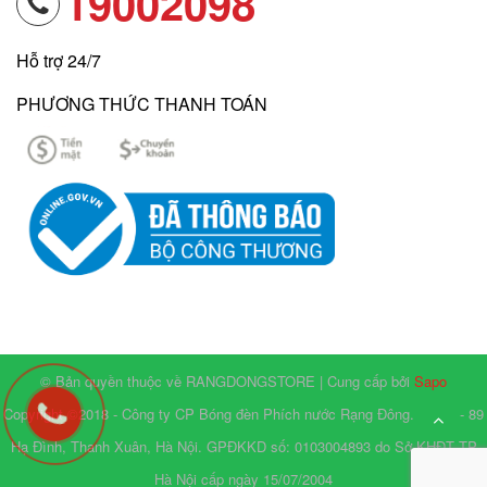
19002098
Hỗ trợ 24/7
PHƯƠNG THỨC THANH TOÁN
© Bản quyền thuộc về RANGDONGSTORE | Cung cấp bởi
Sapo
Copyright ©2018 - Công ty CP Bóng đèn Phích nước Rạng Đông. Số 87 - 89
Hạ Đình, Thanh Xuân, Hà Nội. GPĐKKD số: 0103004893 do Sở KHĐT TP
Hà Nội cấp ngày 15/07/2004