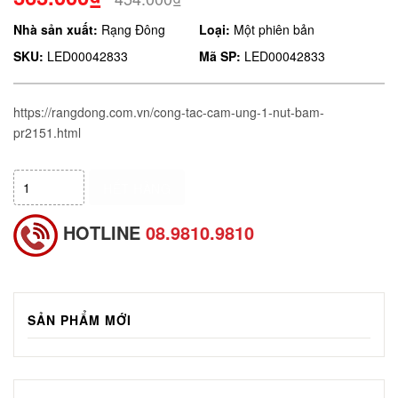
Nhà sản xuất:
Rạng Đông
Loại:
Một phiên bản
SKU:
LED00042833
Mã SP:
LED00042833
https://rangdong.com.vn/cong-tac-cam-ung-1-nut-bam-
pr2151.html
HẾT HÀNG
HOTLINE
08.9810.9810
SẢN PHẨM MỚI