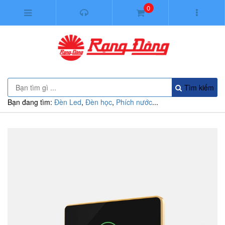
0
Tìm kiếm
Bạn đang tìm:
Đèn Led
,
Đèn học
,
Phích nước
...