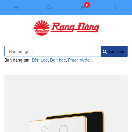
0
Tìm kiếm
Bạn đang tìm:
Đèn Led
,
Đèn học
,
Phích nước
...