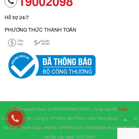
19002098
Hỗ trợ 24/7
PHƯƠNG THỨC THANH TOÁN
© Bản quyền thuộc về RANGDONGSTORE | Cung cấp bởi
Sapo
Copyright ©2018 - Công ty CP Bóng đèn Phích nước Rạng Đông. Số 87 - 89
Hạ Đình, Thanh Xuân, Hà Nội. GPĐKKD số: 0103004893 do Sở KHĐT TP
Hà Nội cấp ngày 15/07/2004