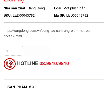
Nhà sản xuất:
Rạng Đông
Loại:
Một phiên bản
SKU:
LED00043782
Mã SP:
LED00043782
https://rangdong.com.vn/cong-tac-cam-ung-ble-4-nut-bam-
pr2147.html
HẾT HÀNG
HOTLINE
08.9810.9810
SẢN PHẨM MỚI