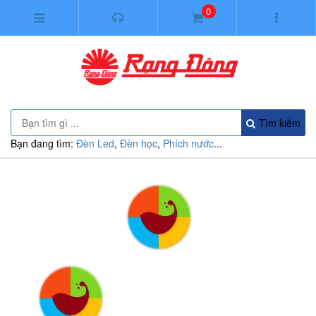
0
Tìm kiếm
Bạn đang tìm:
Đèn Led
,
Đèn học
,
Phích nước
...