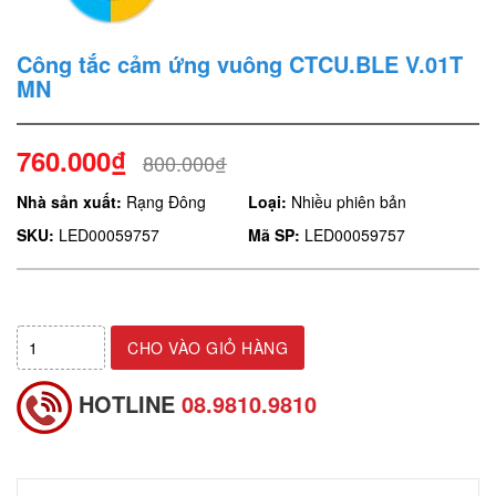
Công tắc cảm ứng vuông CTCU.BLE V.01T
MN
760.000₫
800.000₫
Nhà sản xuất:
Rạng Đông
Loại:
Nhiều phiên bản
SKU:
LED00059757
Mã SP:
LED00059757
CHO VÀO GIỎ HÀNG
HOTLINE
08.9810.9810