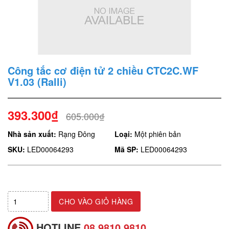
Công tắc cơ điện tử 2 chiều CTC2C.WF
V1.03 (Ralli)
393.300₫
605.000₫
Nhà sản xuất:
Rạng Đông
Loại:
Một phiên bản
SKU:
LED00064293
Mã SP:
LED00064293
CHO VÀO GIỎ HÀNG
HOTLINE
08.9810.9810