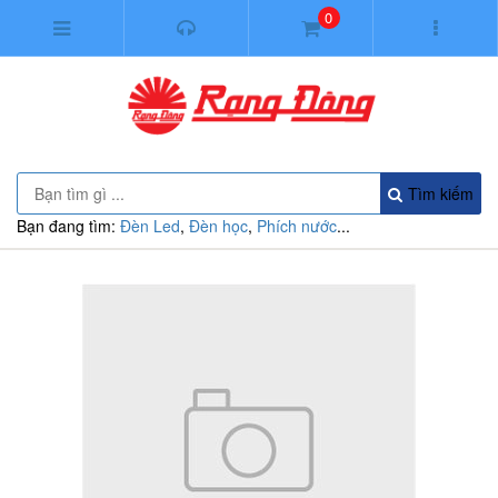
0
Tìm kiếm
Bạn đang tìm:
Đèn Led
,
Đèn học
,
Phích nước
...