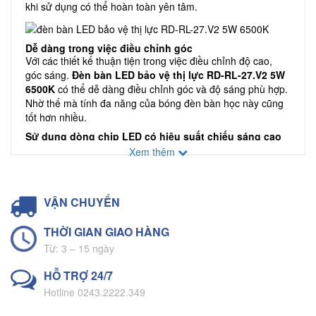
khi sử dụng có thể hoàn toàn yên tâm.
Dễ dàng trong việc điều chỉnh góc
Với các thiết kế thuận tiện trong việc điều chỉnh độ cao,
góc sáng.
Đèn bàn LED bảo vệ thị lực RD-RL-27.V2 5W
6500K
có thể dễ dàng điều chỉnh góc và độ sáng phù hợp.
Nhờ thế mà tính đa năng của bóng đèn bàn học này cũng
tốt hơn nhiều.
Sử dụng dòng chip LED có hiệu suất chiếu sáng cao
Rạng Đông đặc biệt sử dụng chip LED hiện đại, cho ra hiệu
Xem thêm
suất ánh sáng tốt. Nên đèn để bàn đa năng này có thể
phát huy tối đa khả năng chiếu sáng. Mà vẫn an toàn, bảo
vệ thị lực của quý khách.
VẬN CHUYỂN
Độ bền cao
Đèn bàn LED cảm ứng Rạng Đông là sản phẩm có độ bền
THỜI GIAN GIAO HÀNG
cao nhất trong các sản phẩm cùng phân khúc của hãng
Từ: 3 – 15 ngày
khác. Độ bền ở việc được thiết kế cứng cáp và độ bền
trong khả năng chiếu sáng. Chính là hai điều mà nhiều
HỖ TRỢ 24/7
hãng khác chưa làm được.
Hotline 0243.2222.349