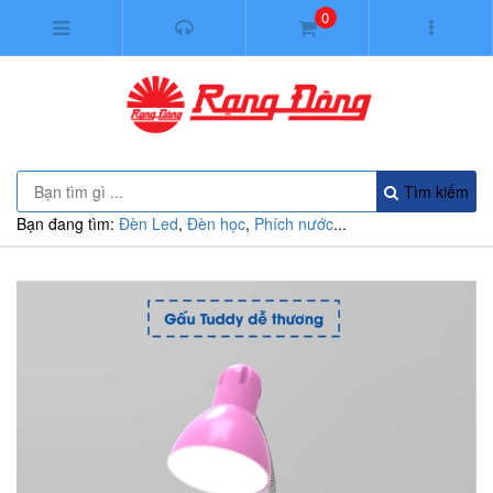
0
Tìm kiếm
Bạn đang tìm:
Đèn Led
,
Đèn học
,
Phích nước
...