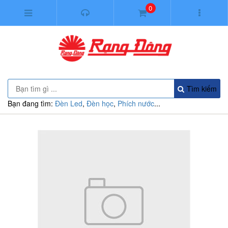
0
Tìm kiếm
Bạn đang tìm:
Đèn Led
,
Đèn học
,
Phích nước
...