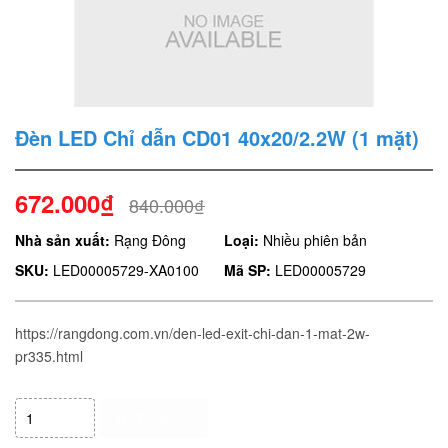
Đèn LED Chỉ dẫn CD01 40x20/2.2W (1 mặt)
672.000₫
840.000₫
Nhà sản xuất:
Rạng Đông
Loại:
Nhiều phiên bản
SKU:
LED00005729-XA0100
Mã SP:
LED00005729
https://rangdong.com.vn/den-led-exit-chi-dan-1-mat-2w-
pr335.html
HẾT HÀNG