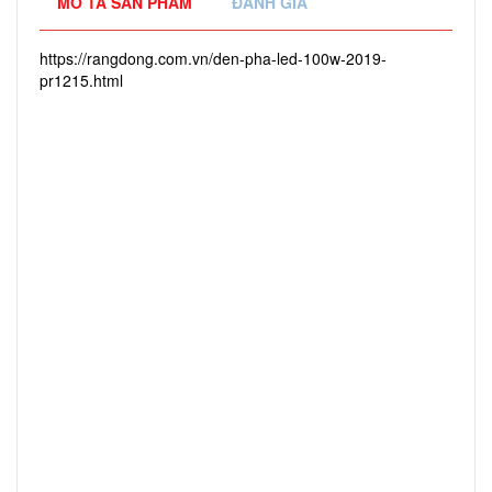
MÔ TẢ SẢN PHẨM
ĐÁNH GIÁ
https://rangdong.com.vn/den-pha-led-100w-2019-
pr1215.html