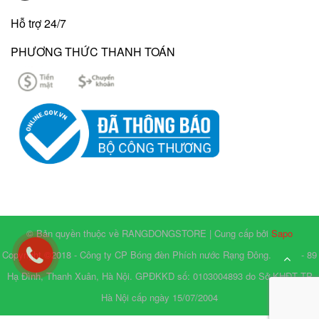
Hỗ trợ 24/7
PHƯƠNG THỨC THANH TOÁN
© Bản quyền thuộc về RANGDONGSTORE | Cung cấp bởi
Sapo
Copyright ©2018 - Công ty CP Bóng đèn Phích nước Rạng Đông. Số 87 - 89
Hạ Đình, Thanh Xuân, Hà Nội. GPĐKKD số: 0103004893 do Sở KHĐT TP
Hà Nội cấp ngày 15/07/2004