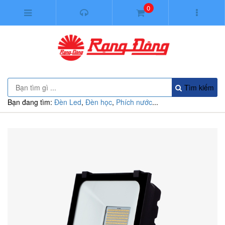
0
Tìm kiếm
Bạn đang tìm:
Đèn Led
,
Đèn học
,
Phích nước
...