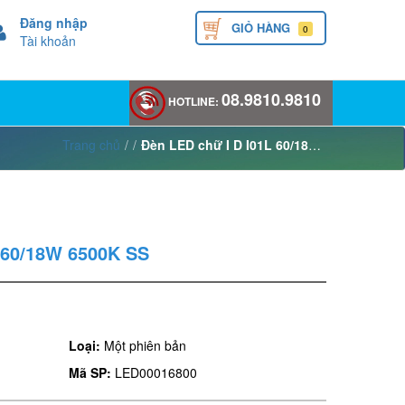
Đăng nhập
GIỎ HÀNG
0
Tài khoản
08.9810.9810
HOTLINE:
Trang chủ
/
/
Đèn LED chữ I D I01L 60/18W 6500K SS
 60/18W 6500K SS
Loại:
Một phiên bản
Mã SP:
LED00016800