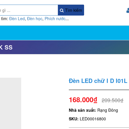
Tìm kiếm
 tìm:
Đèn Led
,
Đèn học
,
Phích nước
...
K SS
Đèn LED chữ I D I01L
168.000₫
209.500₫
Nhà sản xuất:
Rạng Đông
SKU:
LED00016800