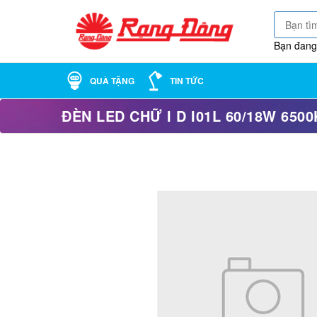
Bạn đang
QUÀ TẶNG
TIN TỨC
ĐÈN LED CHỮ I D I01L 60/18W 6500