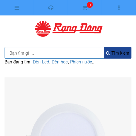
0
Tìm kiếm
Bạn đang tìm:
Đèn Led
,
Đèn học
,
Phích nước
...