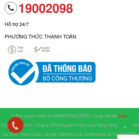
19002098
Hỗ trợ 24/7
PHƯƠNG THỨC THANH TOÁN
© Bản quyền thuộc về RANGDONGSTORE | Cung cấp bởi
Sapo
Copyright ©2018 - Công ty CP Bóng đèn Phích nước Rạng Đông. Số 87 - 89
Hạ Đình, Thanh Xuân, Hà Nội. GPĐKKD số: 0103004893 do Sở KHĐT TP