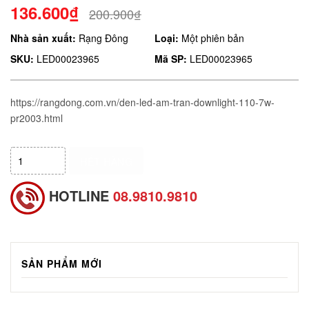
136.600₫
200.900₫
Nhà sản xuất:
Rạng Đông
Loại:
Một phiên bản
SKU:
LED00023965
Mã SP:
LED00023965
https://rangdong.com.vn/den-led-am-tran-downlight-110-7w-
pr2003.html
HẾT HÀNG
HOTLINE
08.9810.9810
SẢN PHẨM MỚI