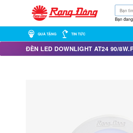
Bạn đang
QUÀ TẶNG
TIN TỨC
ĐÈN LED DOWNLIGHT AT24 90/8W.