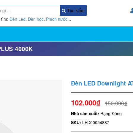
Tìm kiếm
 tìm:
Đèn Led
,
Đèn học
,
Phích nước
...
PLUS 4000K
Đèn LED Downlight A
102.000₫
150.000₫
Nhà sản xuất:
Rạng Đông
SKU:
LED00054887