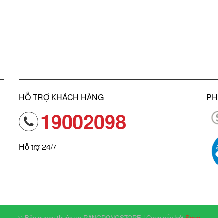
HỖ TRỢ KHÁCH HÀNG
PH
19002098
Hỗ trợ 24/7
© Bản quyền thuộc về RANGDONGSTORE | Cung cấp bởi
Sapo