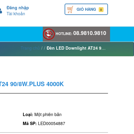
Đăng nhập
GIỎ HÀNG
0
Tài khoản
08.9810.9810
HOTLINE:
Trang chủ
/
/
Đèn LED Downlight AT24 90/8W.PLUS 4000K
T24 90/8W.PLUS 4000K
Loại:
Một phiên bản
Mã SP:
LED00054887