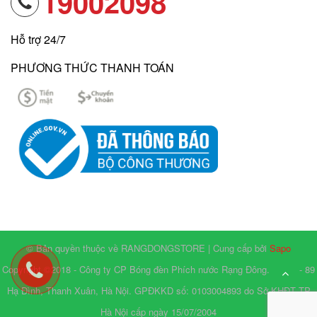
19002098
Hỗ trợ 24/7
PHƯƠNG THỨC THANH TOÁN
© Bản quyền thuộc về RANGDONGSTORE | Cung cấp bởi
Sapo
Copyright ©2018 - Công ty CP Bóng đèn Phích nước Rạng Đông. Số 87 - 89
Hạ Đình, Thanh Xuân, Hà Nội. GPĐKKD số: 0103004893 do Sở KHĐT TP
Hà Nội cấp ngày 15/07/2004