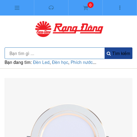
0
Tìm kiếm
Bạn đang tìm:
Đèn Led
,
Đèn học
,
Phích nước
...