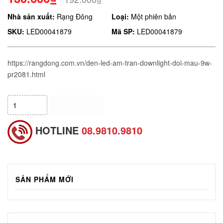
Nhà sản xuất:
Rạng Đông
Loại:
Một phiên bản
SKU:
LED00041879
Mã SP:
LED00041879
https://rangdong.com.vn/den-led-am-tran-downlight-doi-mau-9w-
pr2081.html
HẾT HÀNG
HOTLINE
08.9810.9810
SẢN PHẨM MỚI