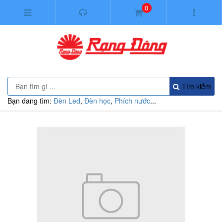
0
Tìm kiếm
Bạn đang tìm:
Đèn Led
,
Đèn học
,
Phích nước
...