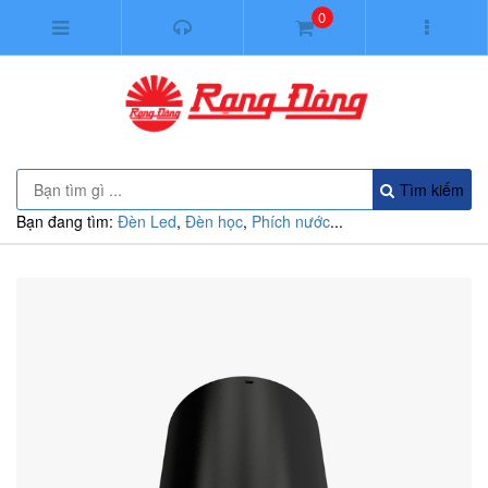
0
Tìm kiếm
Bạn đang tìm:
Đèn Led
,
Đèn học
,
Phích nước
...