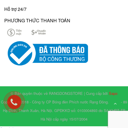
Hỗ trợ 24/7
PHƯƠNG THỨC THANH TOÁN
© Bản quyền thuộc về RANGDONGSTORE | Cung cấp bởi
Sapo
Copyright ©2018 - Công ty CP Bóng đèn Phích nước Rạng Đông. Số 87 - 89
Hạ Đình, Thanh Xuân, Hà Nội. GPĐKKD số: 0103004893 do Sở KHĐT TP
Hà Nội cấp ngày 15/07/2004