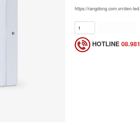
https://rangdong.com.vn/den-le
HẾT HÀNG
HOTLINE
08.98