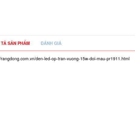
 TẢ SẢN PHẨM
ĐÁNH GIÁ
://rangdong.com.vn/den-led-op-tran-vuong-15w-doi-mau-pr1911.html