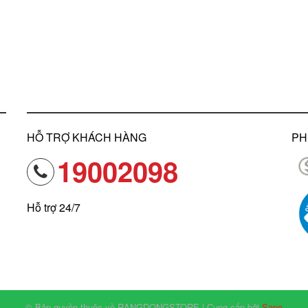
HỖ TRỢ KHÁCH HÀNG
PH
19002098
Hỗ trợ 24/7
© Bản quyền thuộc về RANGDONGSTORE | Cung cấp bởi
Sapo