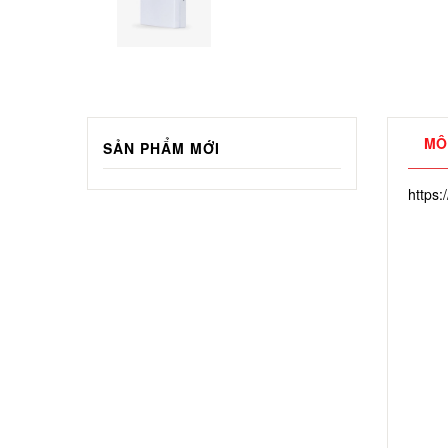
MÔ
SẢN PHẨM MỚI
https