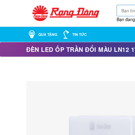
Bạn đang
QUÀ TẶNG
TIN TỨC
ĐÈN LED ỐP TRẦN ĐỔI MÀU LN12 1