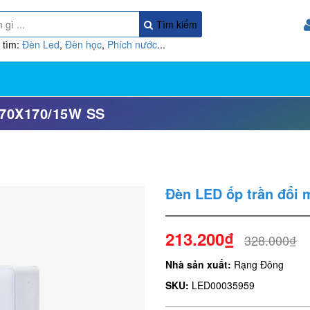
Tìm kiếm
 tìm:
Đèn Led
,
Đèn học
,
Phích nước
...
70X170/15W SS
Đèn LED ốp trần đổi
213.200₫
328.000₫
Nhà sản xuất:
Rạng Đông
SKU:
LED00035959