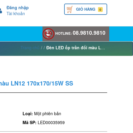
Đăng nhập
GIỎ HÀNG
0
Tài khoản
08.9810.9810
HOTLINE:
Trang chủ
/
/
Đèn LED ốp trần đổi màu LN12 170x170/15W SS
 màu LN12 170x170/15W SS
Loại:
Một phiên bản
Mã SP:
LED00035959