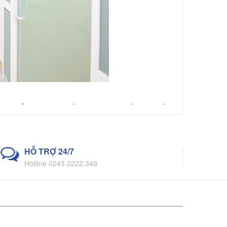
mỏng, thẩm mỹ đẹp khi lắp. Công nghệ chiếu cạnh kết
HỖ TRỢ 24/7
Hotline 0243.2222.349