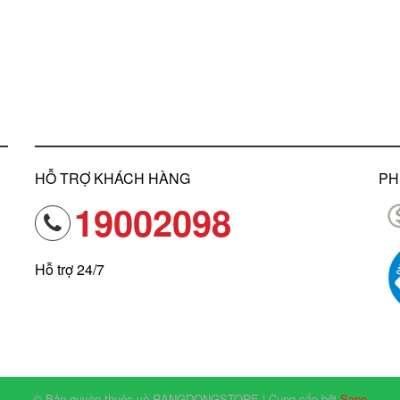
CẤU ĐƠN GIẢN DỄ DÀNG LẮP ĐẶT
HỖ TRỢ KHÁCH HÀNG
PH
èn trọng lượng nhẹ, thiết kế có kèm thanh gá rời, người dùng có thể dễ
19002098
ỗ.
Hỗ trợ 24/7
© Bản quyền thuộc về RANGDONGSTORE | Cung cấp bởi
Sapo