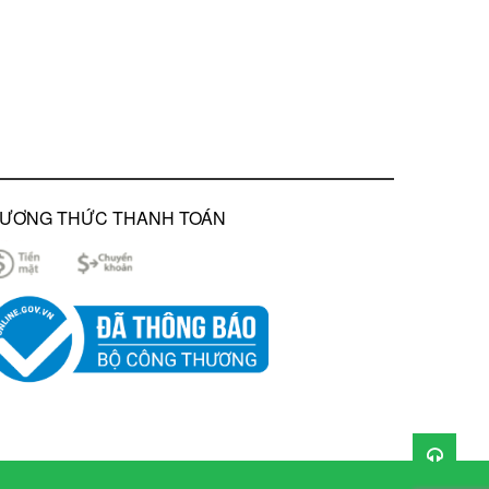
ƯƠNG THỨC THANH TOÁN
 dàng và linh hoạt lắp trần bê tông, thạch cao hay