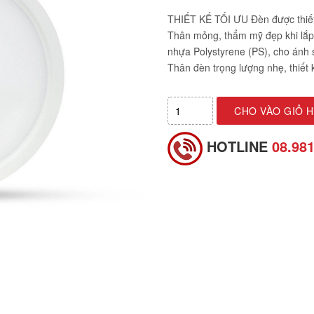
THIẾT KẾ TỐI ƯU Đèn được thiết 
Thân mỏng, thẩm mỹ đẹp khi lắp
nhựa Polystyrene (PS), cho á
Thân đèn trọng lượng nhẹ, thiết 
CHO VÀO GIỎ 
HOTLINE
08.98