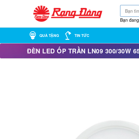
Bạn đang
QUÀ TẶNG
TIN TỨC
ĐÈN LED ỐP TRẦN LN09 300/30W 6