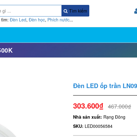
Tìm kiếm
 tìm:
Đèn Led
,
Đèn học
,
Phích nước
...
500K
Đèn LED ốp trần LN0
303.600₫
467.000₫
Nhà sản xuất:
Rạng Đông
SKU:
LED00056584