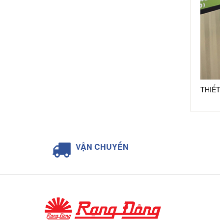
THIẾT
Đèn đư
hợp t
VẬN CHUYỂN