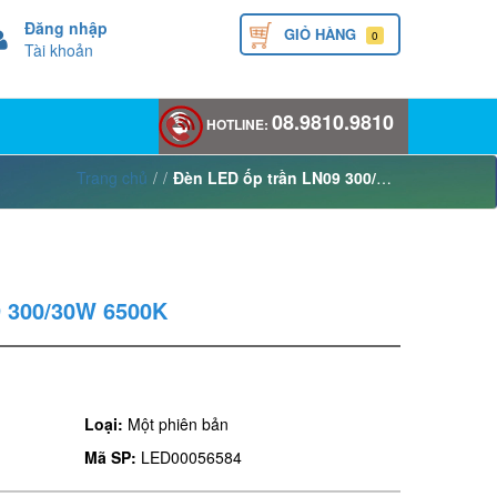
Đăng nhập
GIỎ HÀNG
0
Tài khoản
08.9810.9810
HOTLINE:
Trang chủ
/
/
Đèn LED ốp trần LN09 300/30W 6500K
9 300/30W 6500K
Loại:
Một phiên bản
Mã SP:
LED00056584