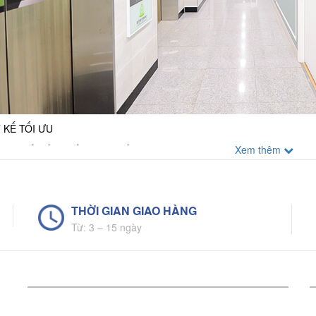
 KẾ TỐI ƯU
ợc thiết kế với viền mỏng, tối ưu diện tích phát sáng (> 90%). Thân 
Xem thêm
ấm dẫn sáng bằng nhựa Polystyrene (PS), cho ánh sáng đồng đều.
THỜI GIAN GIAO HÀNG
Từ: 3 – 15 ngày