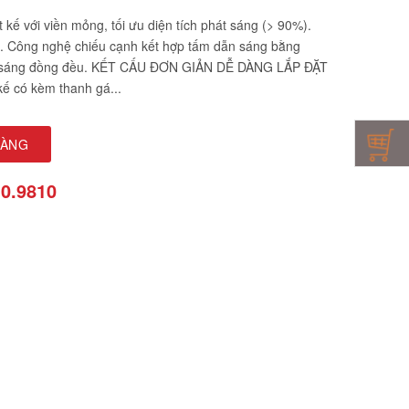
kế với viền mỏng, tối ưu diện tích phát sáng (> 90%).
. Công nghệ chiếu cạnh kết hợp tấm dẫn sáng bằng
nh sáng đồng đều. KẾT CẤU ĐƠN GIẢN DỄ DÀNG LẮP ĐẶT
kế có kèm thanh gá...
HÀNG
10.9810