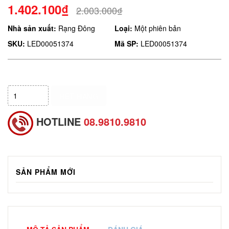
1.402.100₫
2.003.000₫
Nhà sản xuất:
Rạng Đông
Loại:
Một phiên bản
SKU:
LED00051374
Mã SP:
LED00051374
HẾT HÀNG
HOTLINE
08.9810.9810
SẢN PHẨM MỚI