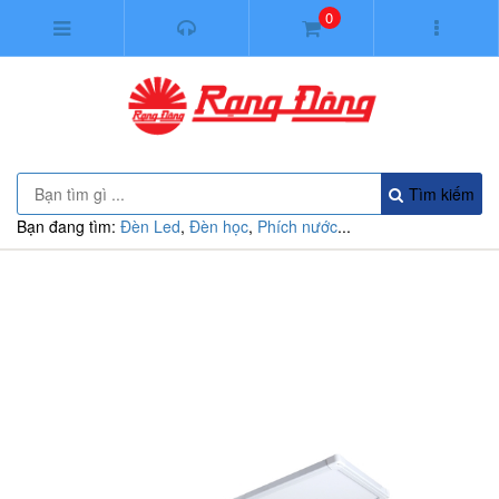
0
Tìm kiếm
Bạn đang tìm:
Đèn Led
,
Đèn học
,
Phích nước
...