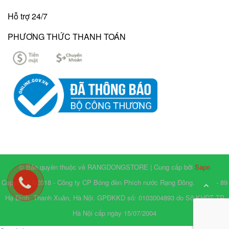
Hỗ trợ 24/7
PHƯƠNG THỨC THANH TOÁN
© Bản quyền thuộc về RANGDONGSTORE | Cung cấp bởi
Sapo
Copyright ©2018 - Công ty CP Bóng đèn Phích nước Rạng Đông. Số 87 - 89
Hạ Đình, Thanh Xuân, Hà Nội. GPĐKKD số: 0103004893 do Sở KHĐT TP
Hà Nội cấp ngày 15/07/2004