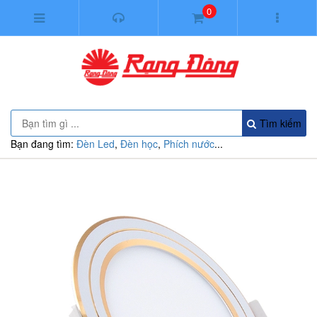
0
Tìm kiếm
Bạn đang tìm:
Đèn Led
,
Đèn học
,
Phích nước
...