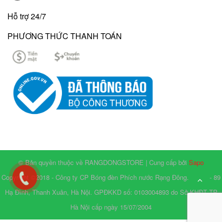
Hỗ trợ 24/7
PHƯƠNG THỨC THANH TOÁN
© Bản quyền thuộc về RANGDONGSTORE | Cung cấp bởi
Sapo
Copyright ©2018 - Công ty CP Bóng đèn Phích nước Rạng Đông. Số 87 - 89
Hạ Đình, Thanh Xuân, Hà Nội. GPĐKKD số: 0103004893 do Sở KHĐT TP
Hà Nội cấp ngày 15/07/2004