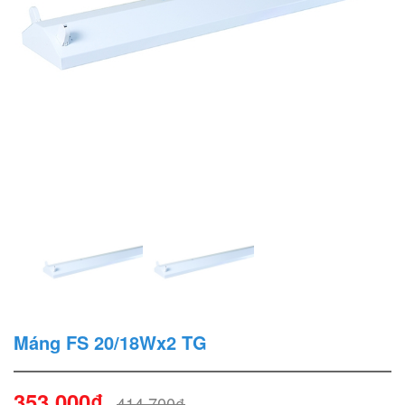
Máng FS 20/18Wx2 TG
353.000₫
414.700₫