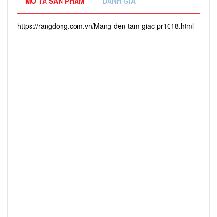
MÔ TẢ SẢN PHẨM
ĐÁNH GIÁ
https://rangdong.com.vn/Mang-den-tam-giac-pr1018.html