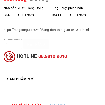
Nhà sản xuất:
Rạng Đông
Loại:
Một phiên bản
SKU:
LED00017378
Mã SP:
LED00017378
https://rangdong.com.vn/Mang-den-tam-giac-pr1018.html
HẾT HÀNG
HOTLINE
08.9810.9810
SẢN PHẨM MỚI