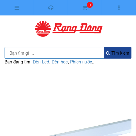
0
Tìm kiếm
Bạn đang tìm:
Đèn Led
,
Đèn học
,
Phích nước
...