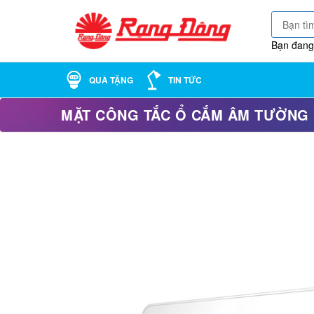
Bạn đang
QUÀ TẶNG
TIN TỨC
MẶT CÔNG TẮC Ổ CẮM ÂM TƯỜNG 