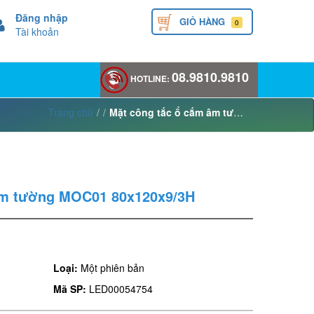
Đăng nhập
GIỎ HÀNG
0
Tài khoản
08.9810.9810
HOTLINE:
Trang chủ
/
/
Mặt công tắc ổ cắm âm tường MOC01 80x120x9/3H
âm tường MOC01 80x120x9/3H
Loại:
Một phiên bản
Mã SP:
LED00054754