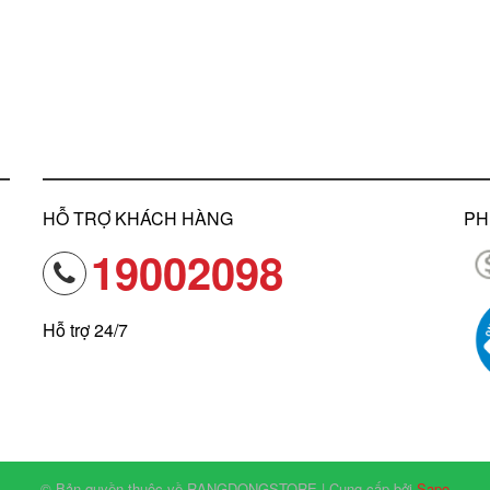
HỖ TRỢ KHÁCH HÀNG
PH
19002098
Hỗ trợ 24/7
© Bản quyền thuộc về RANGDONGSTORE | Cung cấp bởi
Sapo