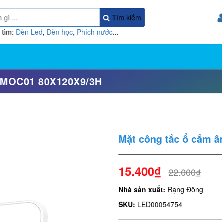
Tìm kiếm
 tìm:
Đèn Led
,
Đèn học
,
Phích nước
...
MOC01 80X120X9/3H
Mặt công tắc ổ cắm 
15.400₫
22.000₫
Nhà sản xuất:
Rạng Đông
SKU:
LED00054754