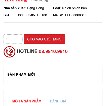
Nhà sản xuất:
Rạng Đông
Loại:
Nhiều phiên bản
SKU:
LED00060348-TR0100
Mã SP:
LED00060348
CHO VÀO GIỎ HÀNG
HOTLINE
08.9810.9810
SẢN PHẨM MỚI
MÔ TẢ SẢN PHẨM
ĐÁNH GIÁ