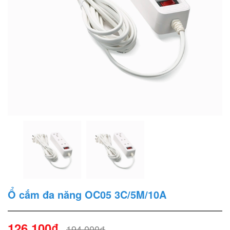
Ổ cắm đa năng OC05 3C/5M/10A
126.100₫
194.000₫