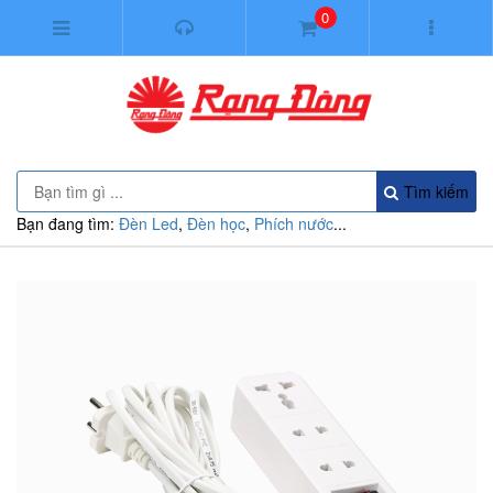
0
Tìm kiếm
Bạn đang tìm:
Đèn Led
,
Đèn học
,
Phích nước
...