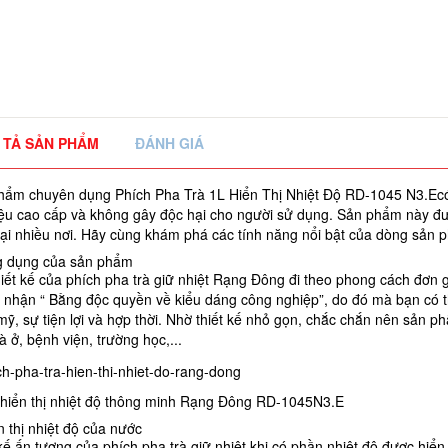
 TẢ SẢN PHẨM
ĐÁNH GIÁ
ẩm chuyên dụng Phích Pha Trà 1L Hiển Thị Nhiệt Độ RD-1045 N3.Ecó kh
liệu cao cấp và không gây độc hại cho người sử dụng. Sản phẩm này đ
tại nhiều nơi. Hãy cùng khám phá các tính năng nổi bật của dòng sản
g dụng của sản phẩm
iết kế của phích pha trà giữ nhiệt Rạng Đông đi theo phong cách đơn 
 nhận “ Bằng độc quyền về kiểu dáng công nghiệp”, do đó mà bạn có th
ỹ, sự tiện lợi và hợp thời. Nhờ thiết kế nhỏ gọn, chắc chắn nên sản p
à ở, bệnh viện, trường học,...
 hiển thị nhiệt độ thông minh Rạng Đông RD-1045N3.E
n thị nhiệt độ của nước
kế ấn tượng của phích pha trà giữ nhiệt khi có phần nhiệt độ được hiể