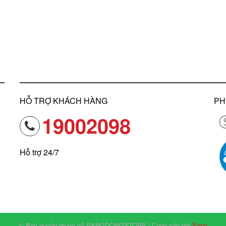
ơng vị của đồ uống.
ạt tiêu chuẩn khắt khe về vệ sinh an toàn thực phẩm
ẩm Phích Pha Trà 1L Hiển Thị Nhiệt Độ RD-1045 N3.E được sản xuất từ 
àm dụng cụ thí nghiệm nên có độ bền hóa, bền nhiệt cao. Nguyên liệu
ả trong và ngoài nước.
 luận
ản phẩm Phích Pha Trà 1L Hiển Thị Nhiệt Độ RD-1045 N3.E đã đem tới 
hệ với hotline hoặc website của Rạng Đông để được tư vấn về các sản 
t nhất. Đừng nên bỏ lỡ một sản phẩm vô cùng hữu ích với cuộc sống c
HỖ TRỢ KHÁCH HÀNG
PH
19002098
Hỗ trợ 24/7
© Bản quyền thuộc về RANGDONGSTORE | Cung cấp bởi
Sapo