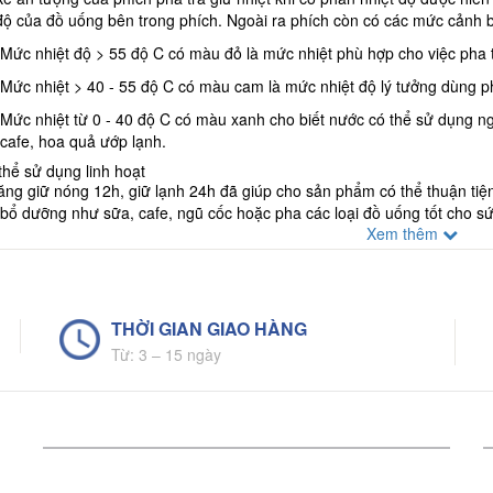
độ của đồ uống bên trong phích. Ngoài ra phích còn có các mức cảnh 
Mức nhiệt độ > 55 độ C có màu đỏ là mức nhiệt phù hợp cho việc pha t
Mức nhiệt > 40 - 55 độ C có màu cam là mức nhiệt độ lý tưởng dùng 
Mức nhiệt từ 0 - 40 độ C có màu xanh cho biết nước có thể sử dụng n
cafe, hoa quả ướp lạnh.
thể sử dụng linh hoạt
ăng giữ nóng 12h, giữ lạnh 24h đã giúp cho sản phẩm có thể thuận tiệ
bổ dưỡng như sữa, cafe, ngũ cốc hoặc pha các loại đồ uống tốt cho sứ
Xem thêm
..
g thức trọn vẹn hương vị cùng bình pha trà Rạng Đông
THỜI GIAN GIAO HÀNG
à tặng ý nghĩa
hẩm bình phích Rạng Đông nói chung và Phích Pha Trà 1L Hiển Thị Nhi
Từ: 3 – 15 ngày
c để quảng bá thương hiệu, in lời chúc tốt đẹp để nhắn gửi tới những n
iên trong công ty.
 điểm của sản phẩm
iữ nhiệt tốt, đảm bảo hương vị đồ uống
hích pha trà Rạng Đông 1 lít làm từ thủy tinh kết hợp công nghệ mạ bạ
ng giữ nóng 12h, giữ lạnh 24h. Giúp cho bạn có thể từ từ thưởng thức 