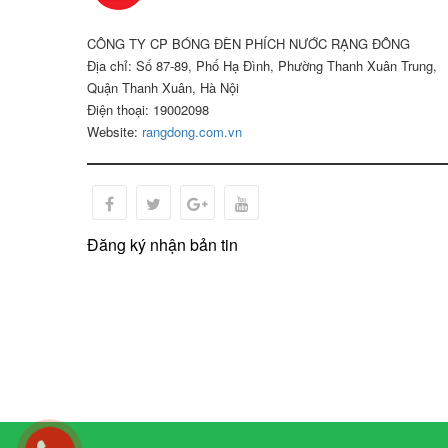
đi hư
5.2. Đ
CÔNG TY CP BÓNG ĐÈN PHÍCH NƯỚC RẠNG ĐÔNG
Sản ph
Địa chỉ: Số 87-89, Phố Hạ Đình, Phường Thanh Xuân Trung,
tinh l
Quận Thanh Xuân, Hà Nội
toàn c
Điện thoại: 19002098
6. Kết
Website:
rangdong.com.vn
Loại s
liên 
giá tố
Đăng ký nhận bản tin