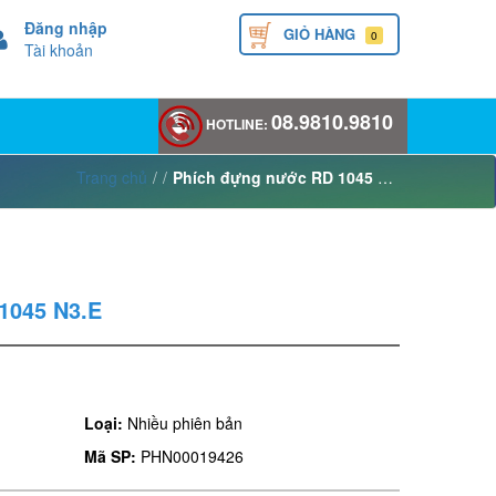
Đăng nhập
GIỎ HÀNG
0
Tài khoản
08.9810.9810
HOTLINE:
Trang chủ
/
/
Phích đựng nước RD 1045 N3.E
1045 N3.E
Loại:
Nhiều phiên bản
Mã SP:
PHN00019426