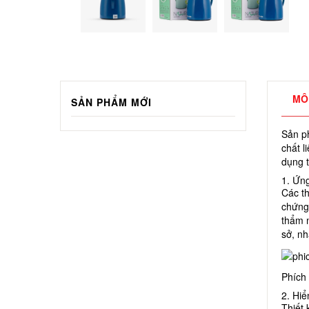
MÔ
SẢN PHẨM MỚI
Sản ph
chất 
dụng 
1. Ứn
Các th
chứng
thẩm m
sở, nh
Phích
2. Hiể
Thiết 