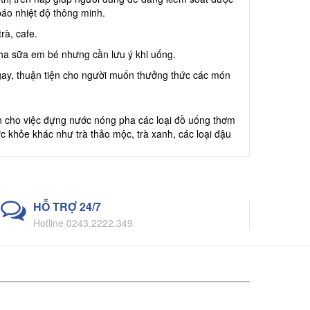
báo nhiệt độ thông minh.
rà, cafe.
pha sữa em bé nhưng cần lưu ý khi uống.
gay, thuận tiện cho người muốn thưởng thức các món
n cho việc đựng nước nóng pha các loại đồ uống thơm
c khỏe khác như trà thảo mộc, trà xanh, các loại đậu
HỖ TRỢ 24/7
ệt Độ RD-1045 N3.E nói riêng có thể được in logo
Hotline 0243.2222.349
gười thân yêu trong gia đình, bạn bè, thầy cô hay
c và hút chân không tạo thành 5 lớp cách nhiệt cho
các loại đồ uống mà không lo lắng bị mất nhiệt, mất