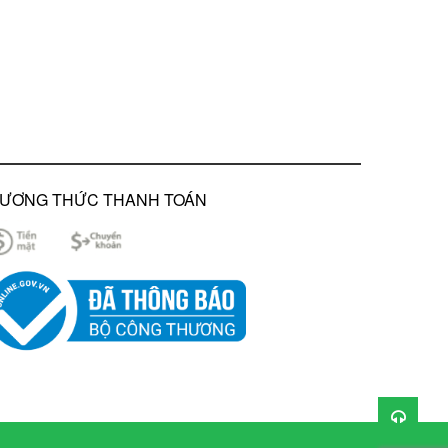
chất liệu thủy tinh tương đương thủy tinh y tế, thủy
 đạt chứng nhận phù hợp quy chuẩn, tiêu chuẩn an
sự tiện lợi cho người dùng tiêu dùng. Hãy nhanh tay
phẩm phích pha trà Rạng Đông chất lượng cao với mức
ủa bạn.
ƯƠNG THỨC THANH TOÁN