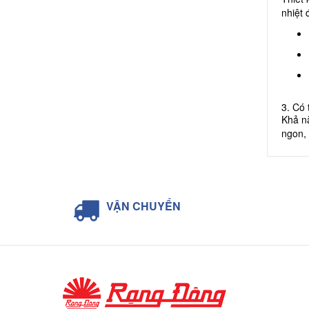
nhiệt 
3. Có 
Khả n
ngon, 
rang,.
Thươn
VẬN CHUYỂN
4. Qu
Sản p
đối tá
nhân v
5. Ưu
5.1. G
Ruột p
khả nă