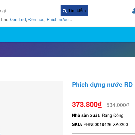
Tìm kiếm
 tìm:
Đèn Led
,
Đèn học
,
Phích nước
...
Phích đựng nước RD 
373.800₫
534.000₫
Nhà sản xuất:
Rạng Đông
SKU:
PHN00019426-XA0200