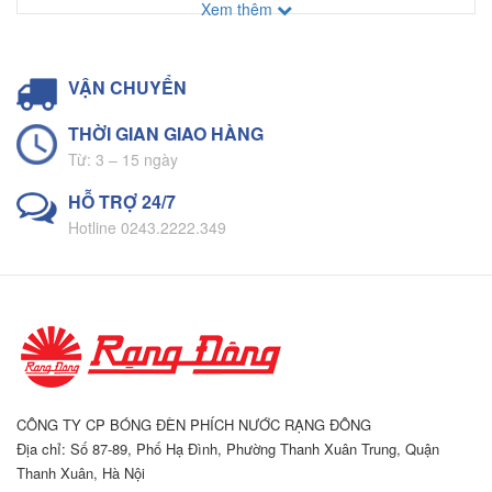
Chứng nhận phù hợp Quy chuẩn kỹ thuật vệ sinh an
Xem thêm
toàn
Sản phẩm Phích Rạng Đông được chứng nhận phù hợp
Quy chuẩn kỹ thuật vệ sinh an toàn QCVN 12-1, 2,
3:2011/BYT; QCVN 12-4:2015/BYT.
VẬN CHUYỂN
Ruột Phích không chứa thủy ngân và hóa chất độc hại, an
toàn cho người sử dụng
THỜI GIAN GIAO HÀNG
Từ: 3 – 15 ngày
HỖ TRỢ 24/7
Hotline 0243.2222.349
Đa dạng mẫu mã hoa văn
Màu sắc hoa văn tươi tắn, trẻ trung phù hợp với gu thẩm
mỹ của vùng miền
CÔNG TY CP BÓNG ĐÈN PHÍCH NƯỚC RẠNG ĐÔNG
Địa chỉ: Số 87-89, Phố Hạ Đình, Phường Thanh Xuân Trung, Quận
Thanh Xuân, Hà Nội