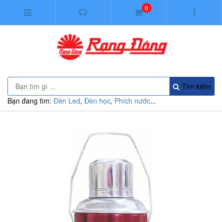
0
Tìm kiếm
Bạn đang tìm:
Đèn Led
,
Đèn học
,
Phích nước
...