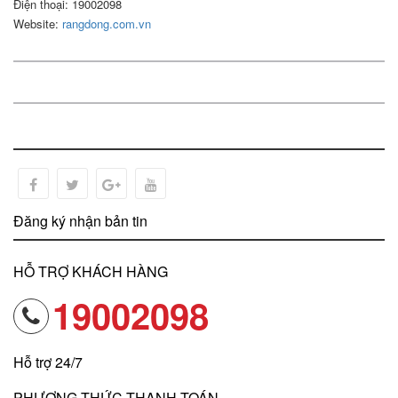
Điện thoại: 19002098
Website:
rangdong.com.vn
Món quà ý nghĩa và sang trọng
Có thể in nội dung, logo độc quyền theo yêu cầu của khách
hàng để làm quà tặng ý nghĩa và sang trọng trong các
Đăng ký nhận bản tin
ngày lễ, ngày kỷ niệm
HỖ TRỢ KHÁCH HÀNG
19002098
Hỗ trợ 24/7
PHƯƠNG THỨC THANH TOÁN