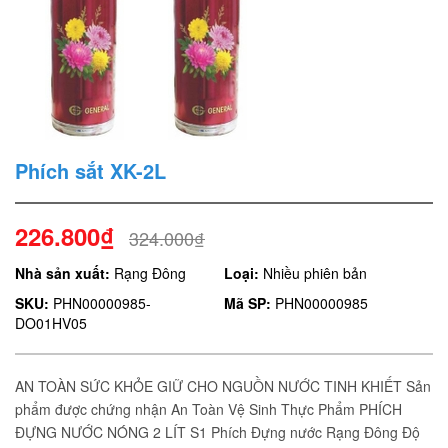
Phích sắt XK-2L
226.800₫
324.000₫
Nhà sản xuất:
Rạng Đông
Loại:
Nhiều phiên bản
SKU:
PHN00000985-
Mã SP:
PHN00000985
DO01HV05
AN TOÀN SỨC KHỎE GIỮ CHO NGUỒN NƯỚC TINH KHIẾT Sản
phẩm được chứng nhận An Toàn Vệ Sinh Thực Phẩm PHÍCH
ĐỰNG NƯỚC NÓNG 2 LÍT S1 Phích Đựng nước Rạng Đông Độ