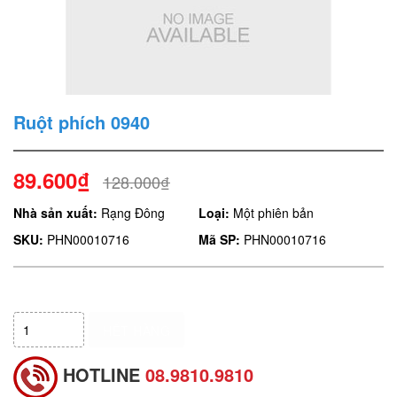
Ruột phích 0940
89.600₫
128.000₫
Nhà sản xuất:
Rạng Đông
Loại:
Một phiên bản
SKU:
PHN00010716
Mã SP:
PHN00010716
HẾT HÀNG
HOTLINE
08.9810.9810