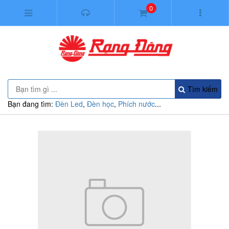
0
Tìm kiếm
Bạn đang tìm:
Đèn Led
,
Đèn học
,
Phích nước
...